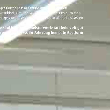
siger Partner für alles rund ums Auto. Neben
tsubishi, Ora und WEY finden Sie bei uns auch eine
r geprüfter Gebrauchtfahrzeuge in allen Preisklassen.
e sind in unserer Meisterwerkstatt jederzeit gut
rgen dafür, dass Ihr Fahrzeug immer in Bestform