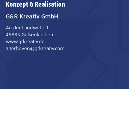
Konzept & Realisation
G&R Kreativ GmbH
An der Landwehr 1
45883 Gelsenkirchen
www.grkreativ.de
a.terboven@grkreativ.com
Poststr. 20-28 • 44809 Bochum
0234 90432-0