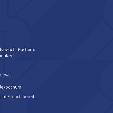
mtsgericht Bochum,
Vienken
1 GewO
de/bochum
chtet noch bereit.