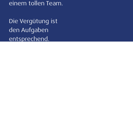
einem tollen Team.
Die Vergütung ist
den Aufgaben
entsprechend.
Selbstverständlich
gewähren wir
weitere Benefits
wie beispielsweise
eine Unterstützung
bei der
Altersvorsorge,
Job-Rad etc.
Bitte sende Deine