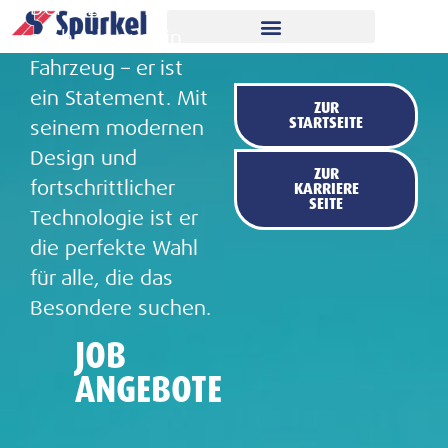
Der WEY 05 ist
mehr als nur ein
Fahrzeug – er ist
ein Statement. Mit
ZUR
STARTSEITE
seinem modernen
Design und
ZUR
fortschrittlicher
KARRIERE
SEITE
Technologie ist er
die perfekte Wahl
für alle, die das
Besondere suchen.
JOB
ANGEBOTE