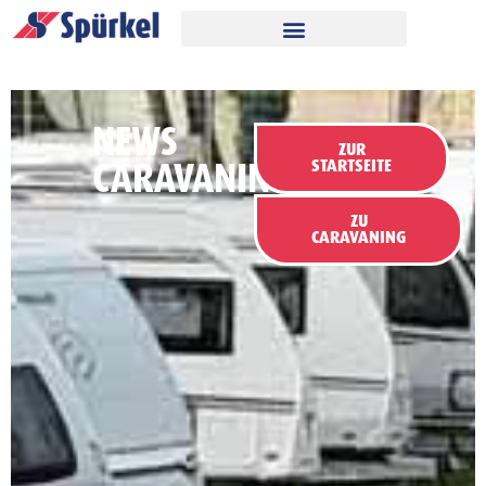
NEWS
ZUR
CARAVANING
STARTSEITE
ZU
CARAVANING